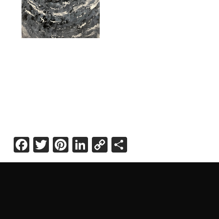
Facebook
Twitter
Pinterest
LinkedIn
Copy
Share
Link