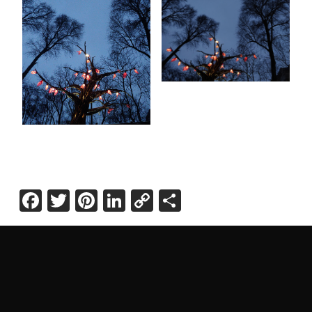
Facebook
Twitter
Pinterest
LinkedIn
Copy
Share
Link