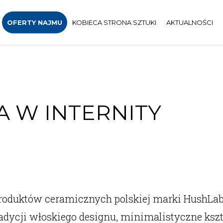
OFERTY NAJMU
KOBIECA STRONA SZTUKI
AKTUALNOŚCI
IA W INTERNITY
ja produktów ceramicznych polskiej marki HushL
adycji włoskiego designu, minimalistyczne kszt