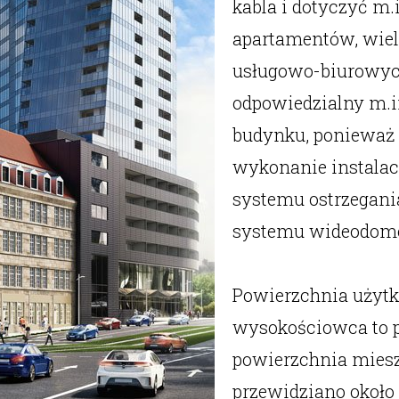
kabla i dotyczyć m.
apartamentów, wielu
usługowo-biurowych
odpowiedzialny m.i
budynku, ponieważ 
wykonanie instalac
systemu ostrzegani
systemu wideodomof
Powierzchnia użytk
wysokościowca to po
powierzchnia miesz
przewidziano około 