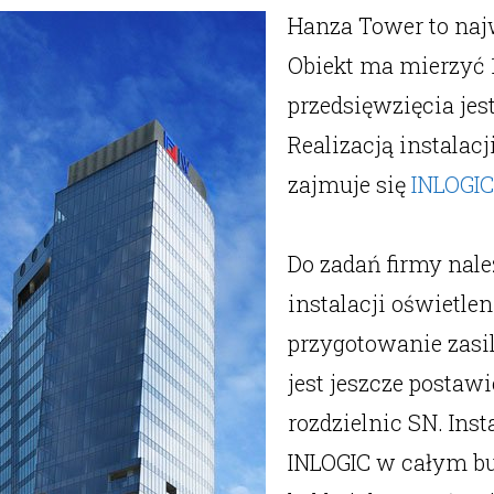
Hanza Tower to naj
Obiekt ma mierzyć 
przedsięwzięcia jes
Realizacją instalac
zajmuje się
INLOGIC
Do zadań firmy nale
instalacji oświetle
przygotowanie zasi
jest jeszcze postaw
rozdzielnic SN. Inst
INLOGIC w całym bu