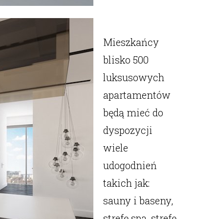
Mieszkańcy
blisko 500
luksusowych
apartamentów
będą mieć do
dyspozycji
wiele
udogodnień
takich jak:
sauny i baseny,
strefę spa, strefę