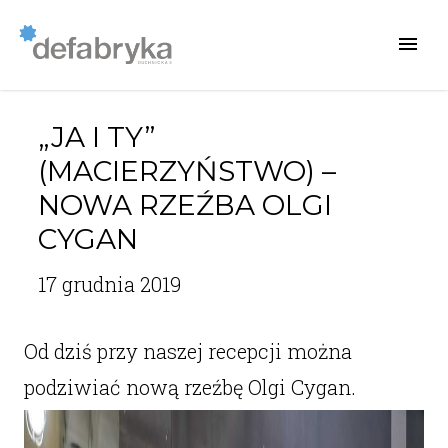
„JA I TY”
(MACIERZYŃSTWO) –
NOWA RZEŹBA OLGI
CYGAN
17 grudnia 2019
Od dziś przy naszej recepcji można
podziwiać nową rzeźbę Olgi Cygan.