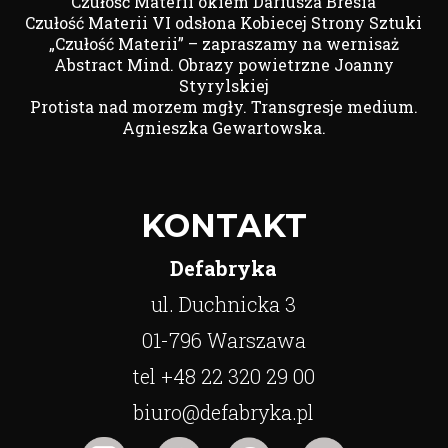
Czułość Materii okiem Dariusza Bresia
Czułość Materii VI odsłona Kobiecej Strony Sztuki
„Czułość Materii” – zapraszamy na wernisaż
Abstract Mind. Obrazy powietrzne Joanny
Styrylskiej
Protista nad morzem mgły. Transgresje medium.
Agnieszka Gewartowska.
KONTAKT
Defabryka
ul. Duchnicka 3
01-796 Warszawa
tel +48 22 320 29 00
biuro@defabryka.pl