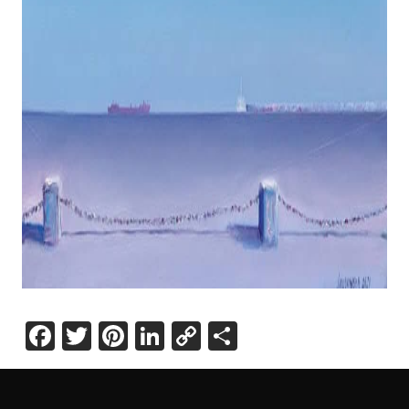
Facebook
Twitter
Pinterest
LinkedIn
Copy
Share
Link