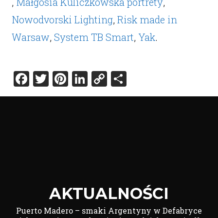
,
Małgosia Kuliczkowska portrety
,
Nowodvorski Lighting
,
Risk made in
Warsaw
,
System TB Smart
,
Yak
.
Facebook
Twitter
Pinterest
LinkedIn
Copy
Share
Link
AKTUALNOŚCI
Puerto Madero – smaki Argentyny w Defabryce