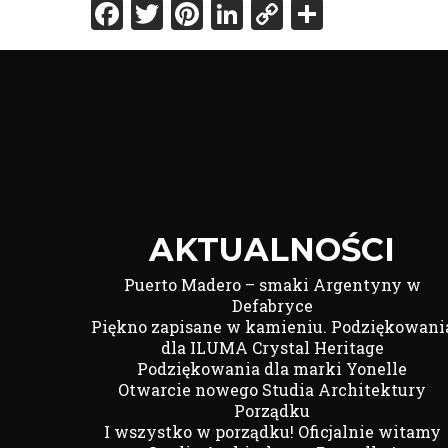
Facebook
Twitter
Pinterest
LinkedIn
Copy
Share
Link
AKTUALNOŚCI
Puerto Madero – smaki Argentyny w
Defabryce
Piękno zapisane w kamieniu. Podziękowani
dla ILUMA Crystal Heritage
Podziękowania dla marki Yonelle
Otwarcie nowego Studia Architektury
Porządku
I wszystko w porządku! Oficjalnie witamy