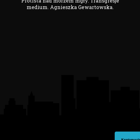
Protista nad morzem mgły. Transgresje
medium. Agnieszka Gewartowska.
Kontynuują