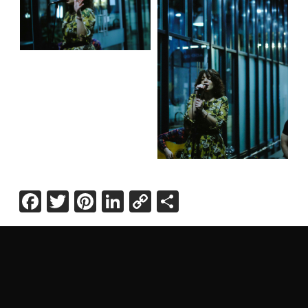
Facebook
Twitter
Pinterest
LinkedIn
Copy
Share
Link