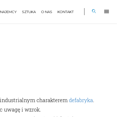
NAJEMCY
SZTUKA
O NAS
KONTAKT
 industrialnym charakterem
defabryka
.
ąc uwagę i wzrok.