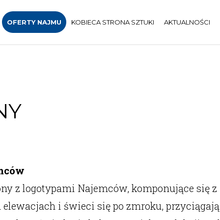
OFERTY NAJMU
KOBIECA STRONA SZTUKI
AKTUALNOŚCI
NY
emców
y z logotypami Najemców, komponujące się z
h elewacjach i świeci się po zmroku, przyciągaj