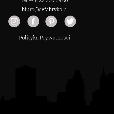
tel +48 22 320 29 00
biuro@defabryka.pl
Polityka Prywatności