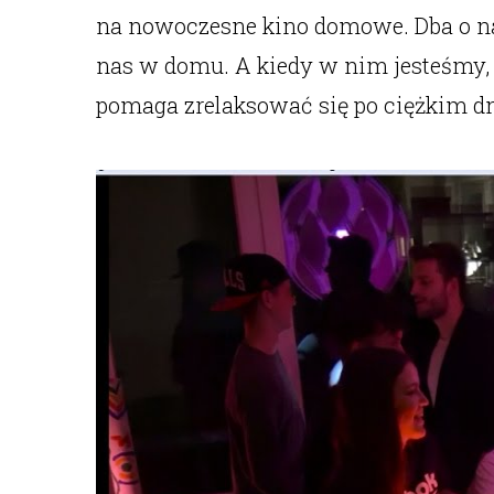
na nowoczesne kino domowe. Dba o na
nas w domu. A kiedy w nim jesteśmy, 
pomaga zrelaksować się po ciężkim dn