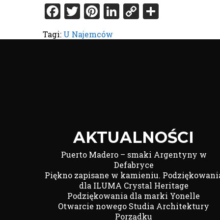
Facebook
Twitter
Pinterest
LinkedIn
Copy
Share
Link
Tagi:
U Najemców
AKTUALNOŚCI
Puerto Madero – smaki Argentyny w
Defabryce
Piękno zapisane w kamieniu. Podziękowani
dla ILUMA Crystal Heritage
Podziękowania dla marki Yonelle
Otwarcie nowego Studia Architektury
Porządku