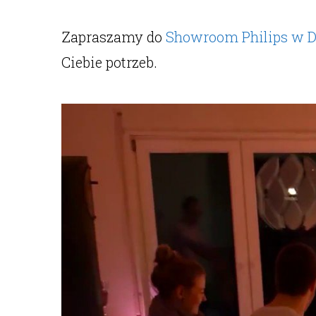
Zapraszamy do
Showroom Philips w D
Ciebie potrzeb.