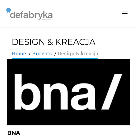
DESIGN & KREACJA
Home
/
Projects
/
Design & kreacja
BNA