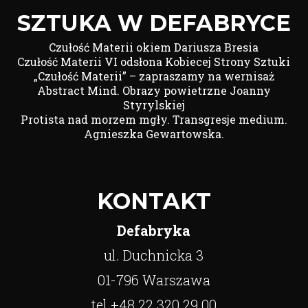
SZTUKA W DEFABRYCE
Czułość Materii okiem Dariusza Bresia
Czułość Materii VI odsłona Kobiecej Strony Sztuki
„Czułość Materii” – zapraszamy na wernisaż
Abstract Mind. Obrazy powietrzne Joanny
Styrylskiej
Protista nad morzem mgły. Transgresje medium.
Agnieszka Gewartowska.
KONTAKT
Defabryka
ul. Duchnicka 3
01-796 Warszawa
tel +48 22 320 29 00