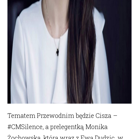
Tematem Przewodnim będzie Cisza –
#CMSilence, a prelegentką Monika
Żochowska, która wraz z Ewą Dudzic, w