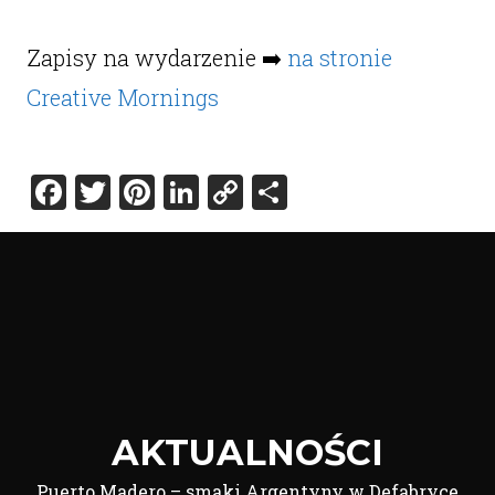
Zapisy na wydarzenie ➡️
na stronie
Creative Mornings
Facebook
Twitter
Pinterest
LinkedIn
Copy
Share
Link
AKTUALNOŚCI
Puerto Madero – smaki Argentyny w Defabryce