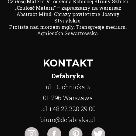
Czułość Materii VI odsłona Kobiecej Strony Sztuki
„Czułość Materii” – zapraszamy na wernisaż
Abstract Mind. Obrazy powietrzne Joanny
Styrylskiej
Protista nad morzem mgły. Transgresje medium.
Agnieszka Gewartowska.
KONTAKT
Defabryka
ul. Duchnicka 3
01-796 Warszawa
tel +48 22 320 29 00
biuro@defabryka.pl