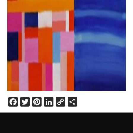
Facebook
Twitter
Pinterest
LinkedIn
Copy
Share
Link