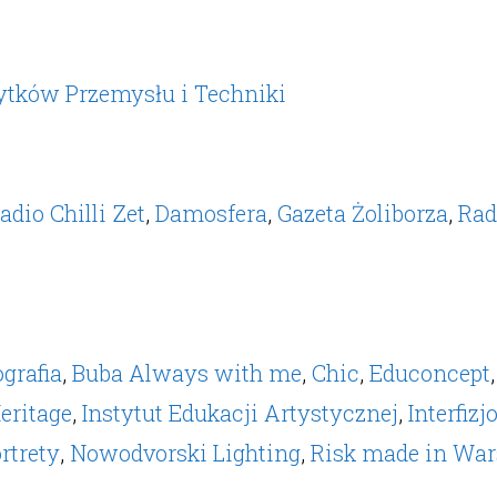
tków Przemysłu i Techniki
adio Chilli Zet
,
Damosfera
,
Gazeta Żoliborza
,
Rad
ografia
,
Buba Always with me
,
Chic
,
Educoncept
eritage
,
Instytut Edukacji Artystycznej
,
Interfizj
rtrety
,
Nowodvorski Lighting
,
Risk made in Wa