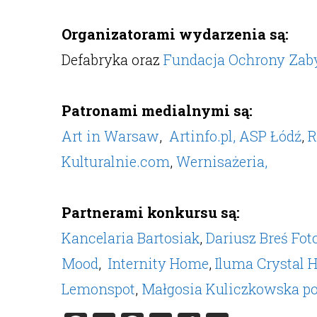
Organizatorami wydarzenia są:
Defabryka oraz
Fundacja Ochrony Zaby
Patronami medialnymi są:
Art in Warsaw
,
Artinfo.pl,
ASP Łódź
,
R
Kulturalnie.com
,
Wernisażeria,
Partnerami konkursu są:
Kancelaria Bartosiak
,
Dariusz Breś Fot
Mood
,
Internity Home
,
Iluma Crystal H
Lemonspot
,
Małgosia Kuliczkowska po