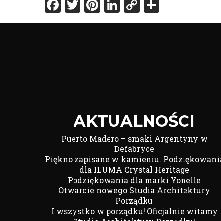
Facebook
Twitter
Pinterest
LinkedIn
Copy
Share
Link
AKTUALNOŚCI
Puerto Madero – smaki Argentyny w
Defabryce
Piękno zapisane w kamieniu. Podziękowani
dla ILUMA Crystal Heritage
Podziękowania dla marki Yonelle
Otwarcie nowego Studia Architektury
Porządku
I wszystko w porządku! Oficjalnie witamy