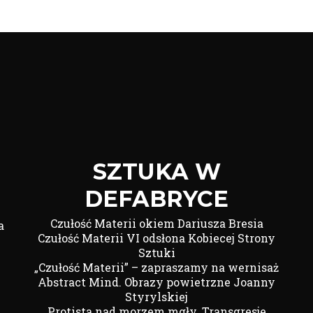
SZTUKA W
DEFABRYCE
Czułość Materii okiem Dariusza Bresia
a
Czułość Materii VI odsłona Kobiecej Strony
Sztuki
„Czułość Materii” – zapraszamy na wernisaż
Abstract Mind. Obrazy powietrzne Joanny
Styrylskiej
Protista nad morzem mgły. Transgresje