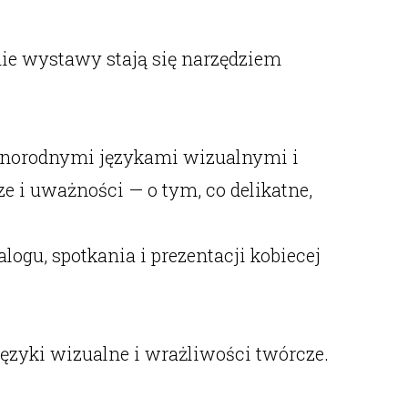
nie wystawy stają się narzędziem
óżnorodnymi językami wizualnymi i
ze i uważności — o tym, co delikatne,
logu, spotkania i prezentacji kobiecej
języki wizualne i wrażliwości twórcze.