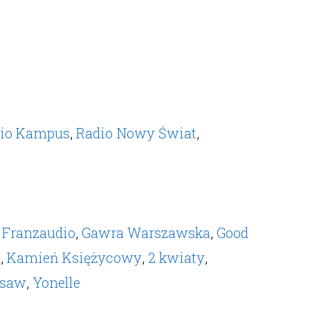
io Kampus
,
Radio Nowy Świat
,
,
Franzaudio
,
Gawra Warszawska
,
Good
o
,
Kamień Księżycowy
,
2 kwiaty
,
rsaw
,
Yonelle