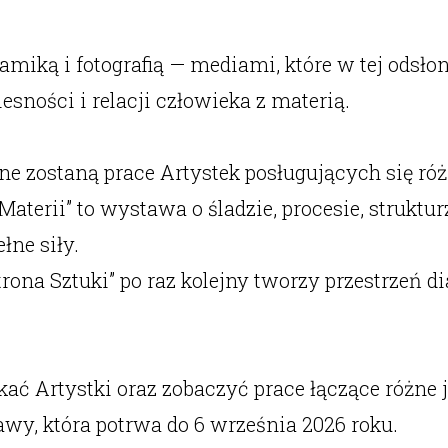
miką i fotografią — mediami, które w tej odsło
sności i relacji człowieka z materią.
ne zostaną prace Artystek posługujących się r
terii” to wystawa o śladzie, procesie, struktur
łne siły.
ona Sztuki” po raz kolejny tworzy przestrzeń dia
ć Artystki oraz zobaczyć prace łączące różne 
awy, która potrwa do 6 września 2026 roku.