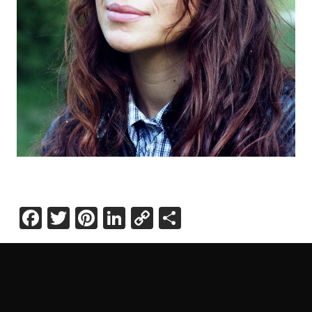
Facebook
Twitter
Pinterest
LinkedIn
Copy
Share
Link