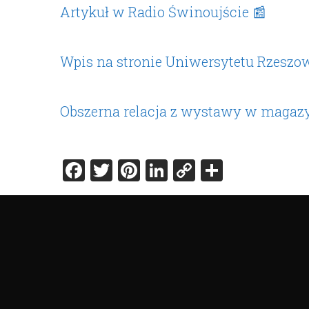
Artykuł w Radio Świnoujście 📰
Wpis na stronie Uniwersytetu Rzeszo
Obszerna relacja z wystawy w magazy
Facebook
Twitter
Pinterest
LinkedIn
Copy
Share
Link