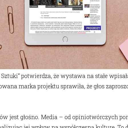
a Sztuki” potwierdza, że wystawa na stałe wpis
owana marka projektu sprawiła, że głos zaprosz
ów jest głośno. Media – od opiniotwórczych por
alizując jej wpływ na współczesną kulturę. To d