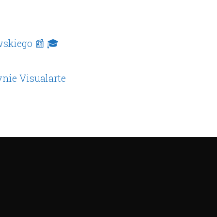
wskiego 📰 🎓
nie Visualarte