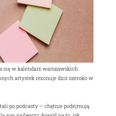
ała się w kalendarz warszawskich
onych artystek rezonuje dziś szeroko w
tali po podcasty – chętnie podejmują
la nas najlepszy dowód na to, jak