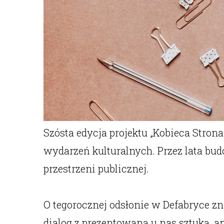
Szósta edycja projektu „Kobieca Stron
wydarzeń kulturalnych. Przez lata bud
przestrzeni publicznej.
O tegorocznej odsłonie w Defabryce zn
dialog z prezentowaną u nas sztuką, an