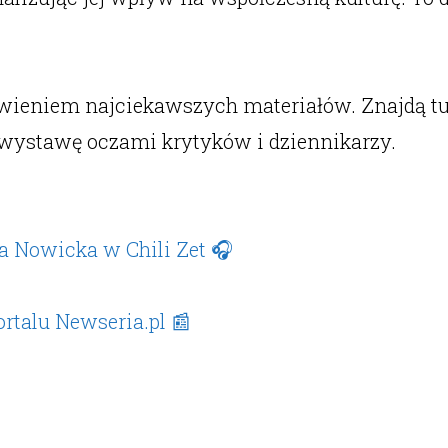
awieniem najciekawszych materiałów. Znajdą t
a wystawę oczami krytyków i dziennikarzy.
ka Nowicka w Chili Zet 🎧
ortalu Newseria.pl 📰