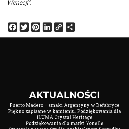
Wenecji”.
Facebook
Twitter
Pinterest
LinkedIn
Copy
Share
Link
AKTUALNOŚCI
Puerto Madero – smaki Argentyny w Defabryce
Piękno zapisane w kamieniu. Podziękowania dla
ILUMA Crystal Heritage
Podziękowania dla marki Yonelle