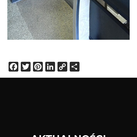
Facebook
Twitter
Pinterest
LinkedIn
Copy
Share
Link