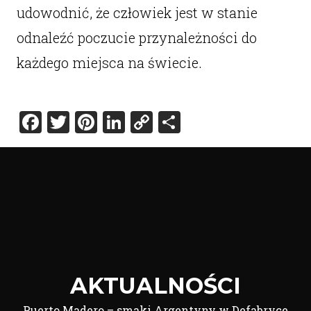
udowodnić, że człowiek jest w stanie
odnaleźć poczucie przynależności do
każdego miejsca na świecie.
Facebook
Twitter
Pinterest
LinkedIn
Copy
Share
Link
AKTUALNOŚCI
Puerto Madero – smaki Argentyny w Defabryce