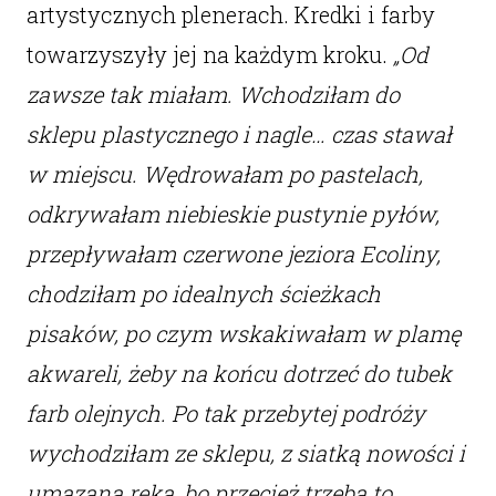
artystycznych plenerach. Kredki i farby
towarzyszyły jej na każdym kroku.
„Od
zawsze tak miałam. Wchodziłam do
sklepu plastycznego i nagle… czas stawał
w miejscu. Wędrowałam po pastelach,
odkrywałam niebieskie pustynie pyłów,
przepływałam czerwone jeziora Ecoliny,
chodziłam po idealnych ścieżkach
pisaków, po czym wskakiwałam w plamę
akwareli, żeby na końcu dotrzeć do tubek
farb olejnych. Po tak przebytej podróży
wychodziłam ze sklepu, z siatką nowości i
umazaną ręką, bo przecież trzeba to