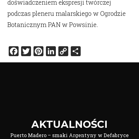
doświadczeniem ekspresji twórczej
podczas pleneru malarskiego w Ogrodzie
Botanicznym PAN w Powsinie.
Facebook
Twitter
Pinterest
LinkedIn
Copy
Share
Link
AKTUALNOŚCI
Puerto Madero – smaki Argentyny w Defabryce