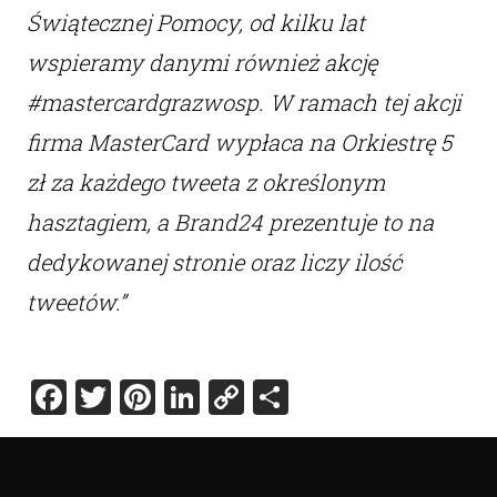
Świątecznej Pomocy, od kilku lat
wspieramy danymi również akcję
#mastercardgrazwosp. W ramach tej akcji
firma MasterCard wypłaca na Orkiestrę 5
zł za każdego tweeta z określonym
hasztagiem, a Brand24 prezentuje to na
dedykowanej stronie oraz liczy ilość
tweetów.”
Facebook
Twitter
Pinterest
LinkedIn
Copy
Share
Link