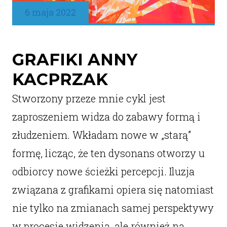
6 maja 2022
GRAFIKI ANNY
KACPRZAK
Stworzony przeze mnie cykl jest
zaproszeniem widza do zabawy formą i
złudzeniem. Wkładam nowe w „starą”
formę, licząc, że ten dysonans otworzy u
odbiorcy nowe ścieżki percepcji. Iluzja
związana z grafikami opiera się natomiast
nie tylko na zmianach samej perspektywy
w procesie widzenia, ale również na