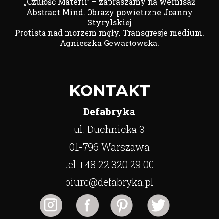
„Czułość Materii” – zapraszamy na wernisaż
Abstract Mind. Obrazy powietrzne Joanny
Styrylskiej
Protista nad morzem mgły. Transgresje medium.
Agnieszka Gewartowska.
KONTAKT
Defabryka
ul. Duchnicka 3
01-796 Warszawa
tel +48 22 320 29 00
biuro@defabryka.pl