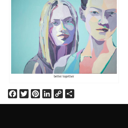
better together
Facebook
Twitter
Pinterest
LinkedIn
Copy
Share
Link