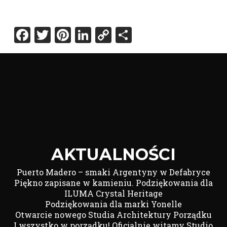
Facebook
Twitter
Pinterest
LinkedIn
Copy
Share
Link
AKTUALNOŚCI
Puerto Madero – smaki Argentyny w Defabryce
Piękno zapisane w kamieniu. Podziękowania dla
ILUMA Crystal Heritage
Podziękowania dla marki Yonelle
Otwarcie nowego Studia Architektury Porządku
I wszystko w porządku! Oficjalnie witamy Studio