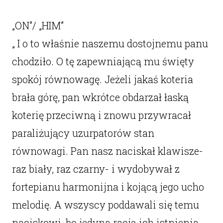
„ON”/ „HIM”
„ I o to właśnie naszemu dostojnemu panu
chodziło. O tę zapewniającą mu święty
spokój równowagę. Jeżeli jakaś koteria
brała górę, pan wkrótce obdarzał łaską
koterię przeciwną i znowu przywracał
paraliżujący uzurpatorów stan
równowagi. Pan nasz naciskał klawisze-
raz biały, raz czarny- i wydobywał z
fortepianu harmonijna i kojącą jego ucho
melodię. A wszyscy poddawali się temu
naciskowi, bo jedyna racją ich istnienia