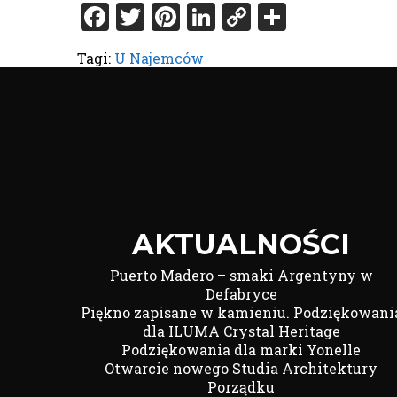
Facebook
Twitter
Pinterest
LinkedIn
Copy
Share
Link
Tagi:
U Najemców
AKTUALNOŚCI
Puerto Madero – smaki Argentyny w
Defabryce
Piękno zapisane w kamieniu. Podziękowani
dla ILUMA Crystal Heritage
Podziękowania dla marki Yonelle
Otwarcie nowego Studia Architektury
Porządku