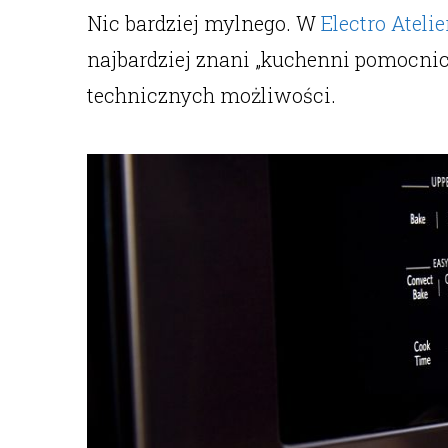
Nic bardziej mylnego. W
Electro Atelie
najbardziej znani „kuchenni pomocnicy
technicznych możliwości.