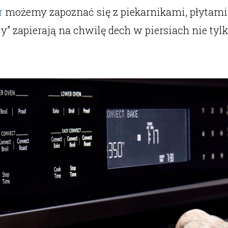
r
możemy zapoznać się z piekarnikami, płytami i
” zapierają na chwilę dech w piersiach nie tyl