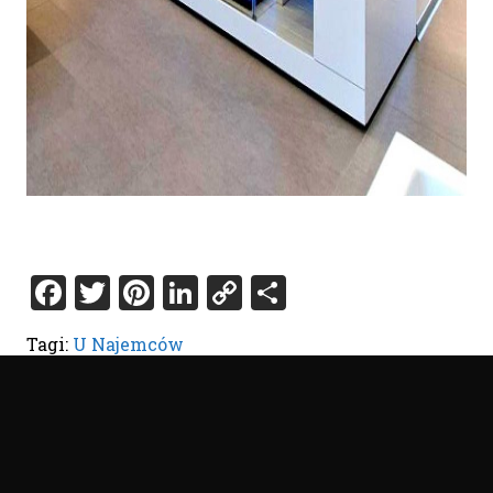
Facebook
Twitter
Pinterest
LinkedIn
Copy
Share
Link
Tagi:
U Najemców