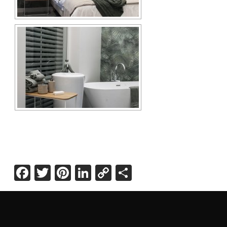
Facebook
Twitter
Pinterest
LinkedIn
Copy
Share
Link