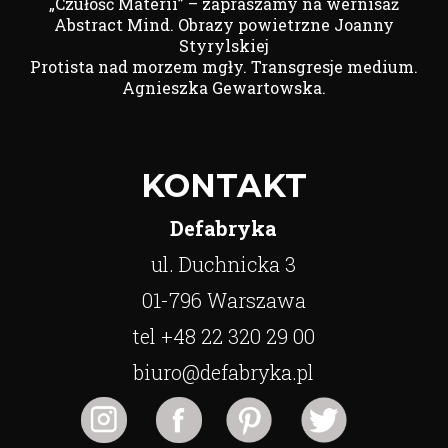
„Czułość Materii” – zapraszamy na wernisaż
Abstract Mind. Obrazy powietrzne Joanny
Styrylskiej
Protista nad morzem mgły. Transgresje medium.
Agnieszka Gewartowska.
KONTAKT
Defabryka
ul. Duchnicka 3
01-796 Warszawa
tel +48 22 320 29 00
biuro@defabryka.pl