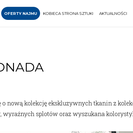
OFERTY NAJMU
KOBIECA STRONA SZTUKI
AKTUALNOŚCI
ONADA
ę o nową kolekcję ekskluzywnych tkanin z kolekc
ur, wyraźnych splotów oraz wyszukana kolorysty