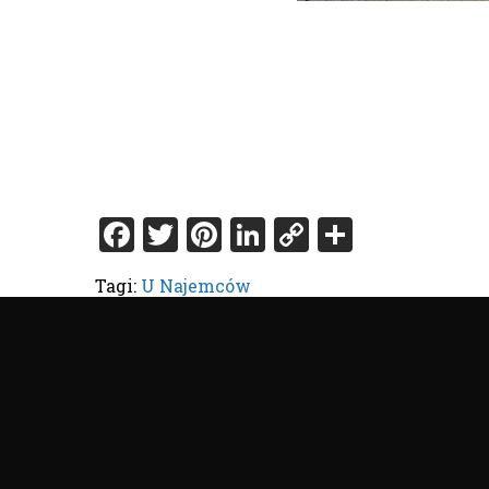
Facebook
Twitter
Pinterest
LinkedIn
Copy
Share
Link
Tagi:
U Najemców