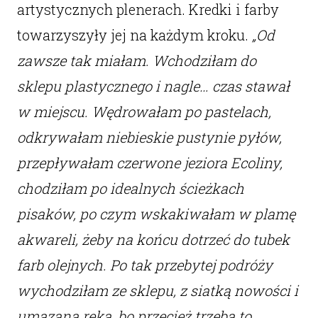
artystycznych plenerach. Kredki i farby
towarzyszyły jej na każdym kroku.
„Od
zawsze tak miałam. Wchodziłam do
sklepu plastycznego i nagle… czas stawał
w miejscu. Wędrowałam po pastelach,
odkrywałam niebieskie pustynie pyłów,
przepływałam czerwone jeziora Ecoliny,
chodziłam po idealnych ścieżkach
pisaków, po czym wskakiwałam w plamę
akwareli, żeby na końcu dotrzeć do tubek
farb olejnych. Po tak przebytej podróży
wychodziłam ze sklepu, z siatką nowości i
umazaną ręką, bo przecież trzeba to