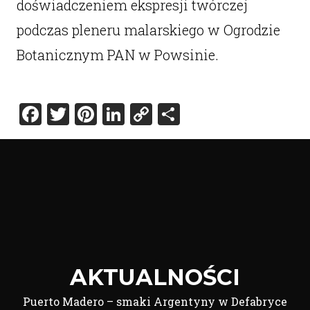
doświadczeniem ekspresji twórczej
podczas pleneru malarskiego w Ogrodzie
Botanicznym PAN w Powsinie.
Facebook
Twitter
Pinterest
LinkedIn
Copy
Share
Link
AKTUALNOŚCI
Puerto Madero – smaki Argentyny w Defabryce