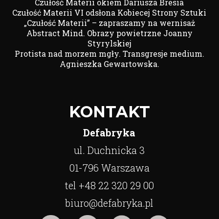
Czułość Materii okiem Dariusza Bresia
Czułość Materii VI odsłona Kobiecej Strony Sztuki
„Czułość Materii” – zapraszamy na wernisaż
Abstract Mind. Obrazy powietrzne Joanny
Styrylskiej
Protista nad morzem mgły. Transgresje medium.
Agnieszka Gewartowska.
KONTAKT
Defabryka
ul. Duchnicka 3
01-796 Warszawa
tel +48 22 320 29 00
biuro@defabryka.pl