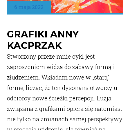
6 maja 2022
GRAFIKI ANNY
KACPRZAK
Stworzony przeze mnie cykl jest
zaproszeniem widza do zabawy formą i
złudzeniem. Wkładam nowe w „starą”
formę, licząc, że ten dysonans otworzy u
odbiorcy nowe ścieżki percepcji. Iluzja
związana z grafikami opiera się natomiast
nie tylko na zmianach samej perspektywy
w procesie widzenia, ale również na