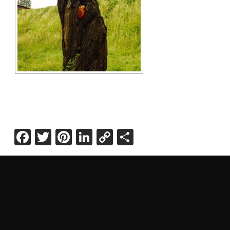
Facebook
Twitter
Pinterest
LinkedIn
Copy
Share
Link