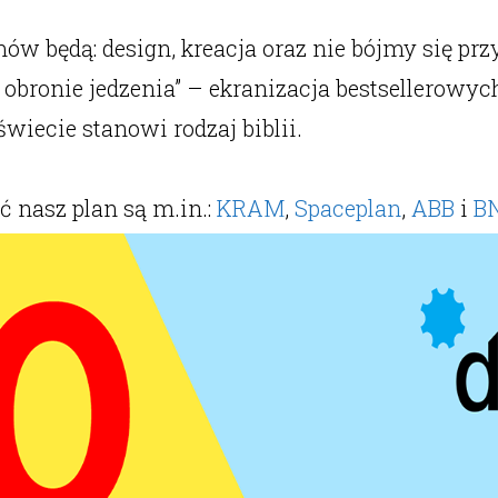
ów będą: design, kreacja oraz nie bójmy się pr
obronie jedzenia” – ekranizacja bestsellerowych
iecie stanowi rodzaj biblii.
 nasz plan są m.in.:
KRAM
,
Spaceplan
,
ABB
i
B