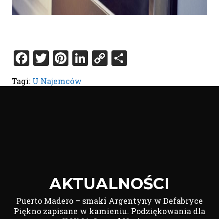
Facebook
Twitter
Pinterest
LinkedIn
Copy
Share
Link
Tagi:
U Najemców
AKTUALNOŚCI
Puerto Madero – smaki Argentyny w Defabryce
Piękno zapisane w kamieniu. Podziękowania dla