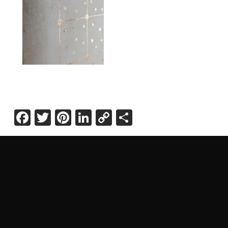
Facebook
Twitter
Pinterest
LinkedIn
Copy
Share
Link