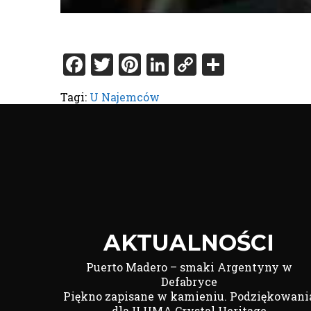
Facebook
Twitter
Pinterest
LinkedIn
Copy
Share
Link
Tagi:
U Najemców
AKTUALNOŚCI
Puerto Madero – smaki Argentyny w
Defabryce
Piękno zapisane w kamieniu. Podziękowani
dla ILUMA Crystal Heritage