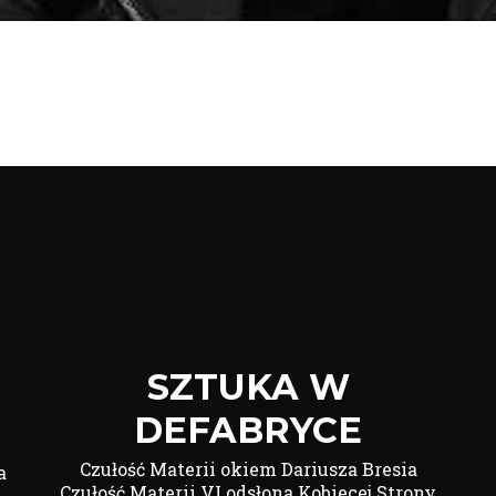
SZTUKA W
DEFABRYCE
Czułość Materii okiem Dariusza Bresia
a
Czułość Materii VI odsłona Kobiecej Strony