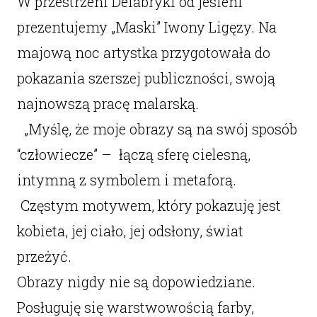
W przestrzeni Defabryki od jesieni
prezentujemy „Maski” Iwony Ligęzy. Na
majową noc artystka przygotowała do
pokazania szerszej publiczności, swoją
najnowszą pracę malarską.
„Myślę, że moje obrazy są na swój sposób
“człowiecze” – łączą sferę cielesną,
intymną z symbolem i metaforą.
Częstym motywem, który pokazuję jest
kobieta, jej ciało, jej odsłony, świat
przeżyć.
Obrazy nigdy nie są dopowiedziane.
Posługuję się warstwowością farby,