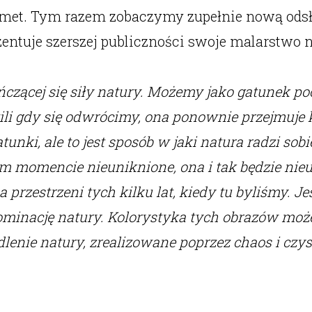
Comet. Tym razem zobaczymy zupełnie nową ods
zentuje szerszej publiczności swoje malarstwo n
ńczącej się siły natury. Możemy jako gatunek po
li gdy się odwrócimy, ona ponownie przejmuje 
atunki, ale to jest sposób w jaki natura radzi s
tym momencie nieuniknione, ona i tak będzie n
a przestrzeni tych kilku lat, kiedy tu byliśmy. 
minację natury. Kolorystyka tych obrazów może 
dlenie natury, zrealizowane poprzez chaos i czys