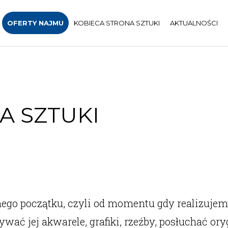
OFERTY NAJMU
KOBIECA STRONA SZTUKI
AKTUALNOŚCI
 SZTUKI
ego początku, czyli od momentu gdy realizujemy
ać jej akwarele, grafiki, rzeźby, posłuchać ory