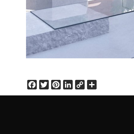
Facebook
Twitter
Pinterest
LinkedIn
Copy
Share
Link