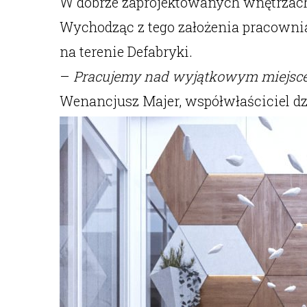
W dobrze zaprojektowanych wnętrzac
Wychodząc z tego założenia pracown
na terenie Defabryki.
–
Pracujemy nad wyjątkowym miejscem,
Wenancjusz Majer, współwłaściciel dzi