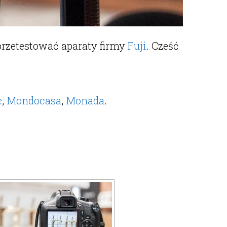
 przetestować aparaty firmy
Fuji
. Cześć
e
,
Mondocasa
,
Monada
.