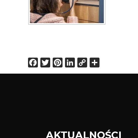
Facebook
Twitter
Pinterest
LinkedIn
Copy
Share
Link
AKTUALNOŚCI