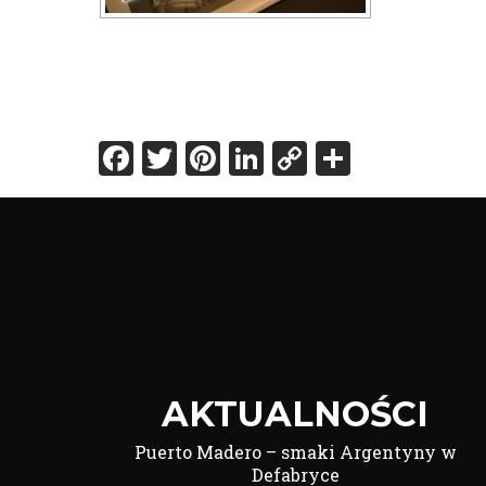
Facebook
Twitter
Pinterest
LinkedIn
Copy
Share
Link
AKTUALNOŚCI
Puerto Madero – smaki Argentyny w
Defabryce