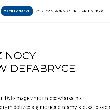
OFERTY NAJMU
KOBIECA STRONA SZTUKI
AKTUALNOŚCI
Z NOCY
W DEFABRYCE
. Było magicznie i niepowtarzalnie.
którym dotrzeć się nie udało mamy krótką fotorel