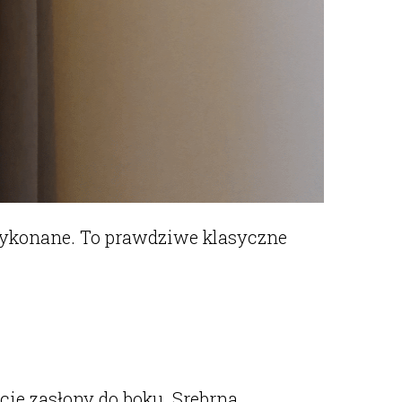
 wykonane. To prawdziwe klasyczne
ie zasłony do boku. Srebrna