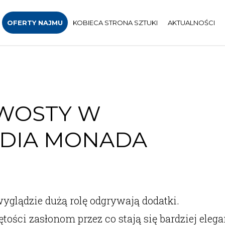
OFERTY NAJMU
KOBIECA STRONA SZTUKI
AKTUALNOŚCI
WOSTY W
UDIA MONADA
yglądzie dużą rolę odgrywają dodatki.
ości zasłonom przez co stają się bardziej eleganc