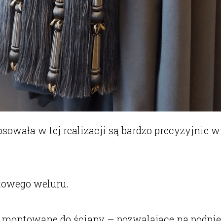
osowała w tej realizacji są bardzo precyzyjnie
fitowego weluru.
 montowane do ściany – pozwalające na podpięc