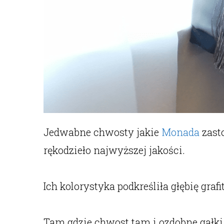
Jedwabne chwosty jakie
Monada
zast
rękodzieło najwyższej jakości.
Ich kolorystyka podkreśliła głębię gra
Tam gdzie chwost tam i ozdobne gałki